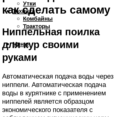
Утки
как сделать самому
Техника
Комбайны
Тракторы
Ниппельная поилка
для кур своими
Меню
руками
Автоматическая подача воды через
ниппели. Автоматическая подача
воды в курятнике с применением
ниппелей является образцом
экономического показателя с