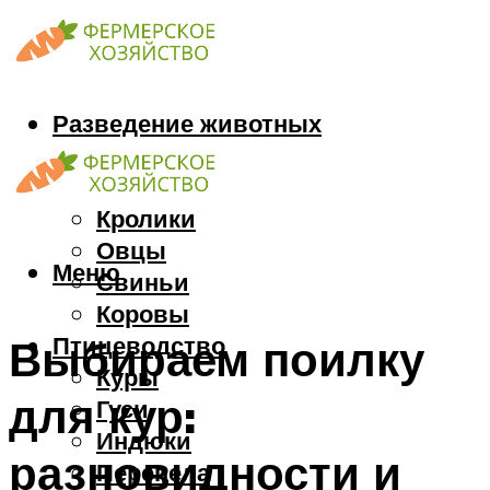
Разведение животных
Козы
Кони
Кролики
Овцы
Меню
Свиньи
Коровы
Птицеводство
Выбираем поилку
Куры
для кур:
Гуси
Индюки
разновидности и
Перепела