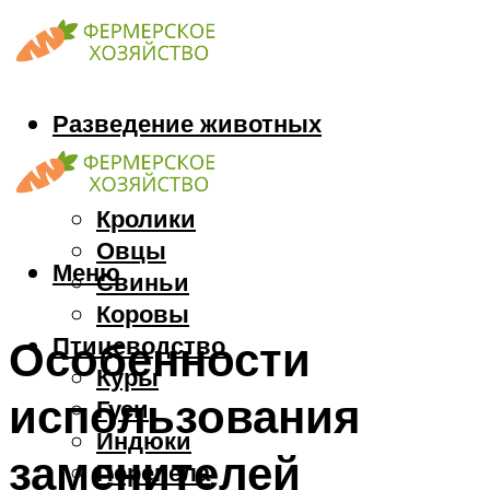
Разведение животных
Козы
Кони
Кролики
Овцы
Меню
Свиньи
Коровы
Птицеводство
Особенности
Куры
использования
Гуси
Индюки
заменителей
Перепела