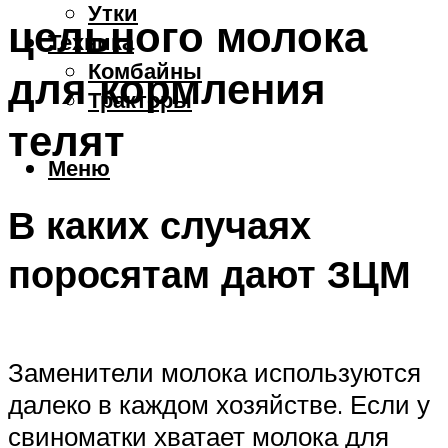
Утки
цельного молока
Техника
Комбайны
для кормления
Тракторы
телят
Меню
В каких случаях
поросятам дают ЗЦМ
Заменители молока используются
далеко в каждом хозяйстве. Если у
свиноматки хватает молока для