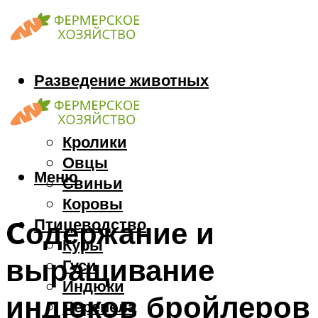
Разведение животных
Козы
Кони
Кролики
Овцы
Меню
Свиньи
Коровы
Птицеводство
Cодержание и
Куры
выращивание
Гуси
Индюки
индюков бройлеров
Перепела