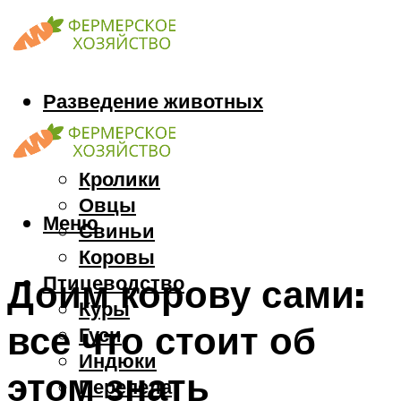
Разведение животных
Козы
Кони
Кролики
Овцы
Меню
Свиньи
Коровы
Птицеводство
Доим корову сами:
Куры
все что стоит об
Гуси
Индюки
этом знать
Перепела