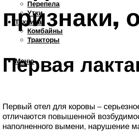
Перепела
признаки, 
Утки
Техника
Комбайны
Тракторы
Первая лакта
Меню
Первый отел для коровы – серьезно
отличаются повышенной возбудимост
наполненного вымени, нарушение ма