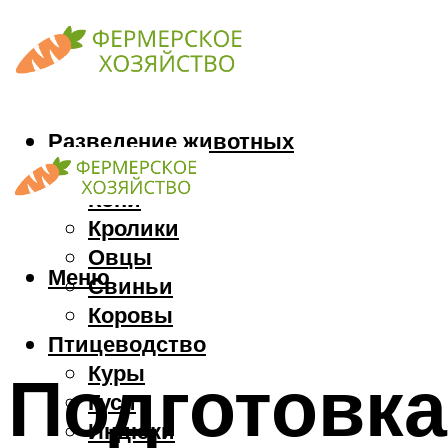
Разведение животных
Козы
Кони
Кролики
Овцы
Меню
Свиньи
Коровы
Птицеводство
Куры
Подготовка 
Гуси
Индюки