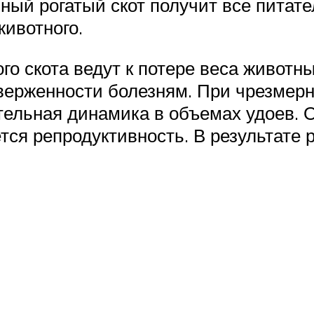
ный рогатый скот получит все питат
животного.
го скота ведут к потере веса животн
верженности болезням. При чрезмер
ельная динамика в объемах удоев. 
тся репродуктивность. В результате 