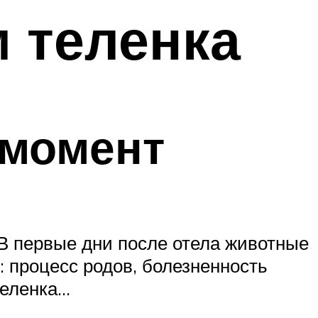
м теленка
 момент
 В первые дни после отела животные
 процесс родов, болезненность
теленка…