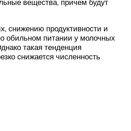
ельные вещества, причем будут
ых, снижению продуктивности и
но обильном питании у молочных
Однако такая тенденция
резко снижается численность