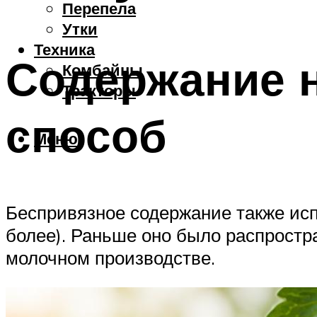
Перепела
Утки
Техника
Содержание 
Комбайны
Тракторы
способ
Меню
Беспривязное содержание также испо
более). Раньше оно было распростр
молочном производстве.