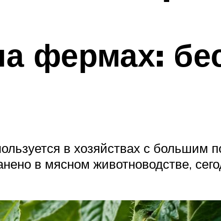
на фермах: б
льзуется в хозяйствах с большим по
анено в мясном животноводстве, сег