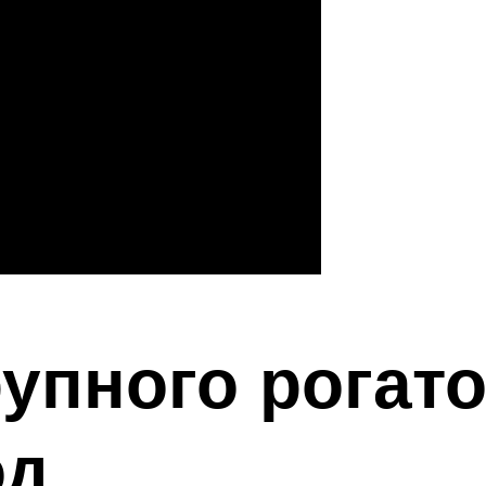
упного рогато
од