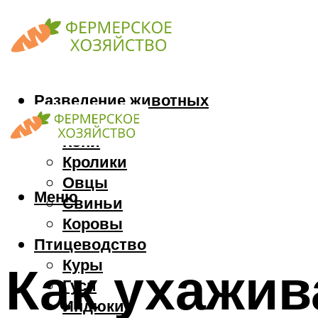
Разведение животных
Козы
Кони
Кролики
Овцы
Меню
Свиньи
Коровы
Птицеводство
Куры
Как ухажив
Гуси
Индюки