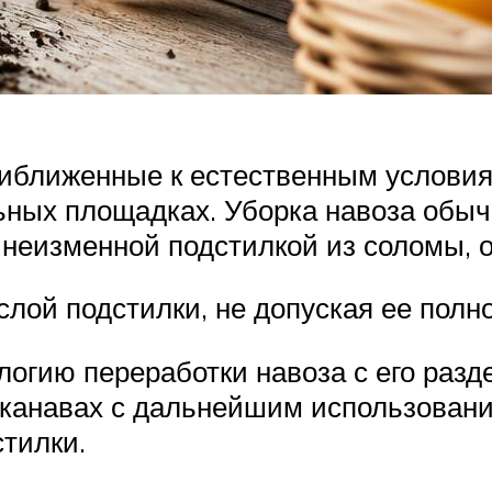
иближенные к естественным условия
ных площадках. Уборка навоза обычн
неизменной подстилкой из соломы, о
лой подстилки, не допуская ее полн
огию переработки навоза с его разд
канавах с дальнейшим использование
стилки.