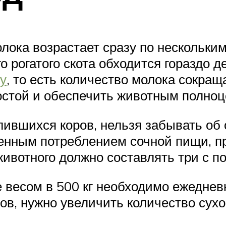
лока возрастает сразу по нескольки
о рогатого скота обходится гораздо д
у
, то есть количество молока сокра
остой и обеспечить животным полно
ившихся коров, нельзя забывать об о
енным потреблением сочной пищи, пр
животного должно составлять три с п
 весом в 500 кг необходимо ежедневн
в, нужно увеличить количество сухог