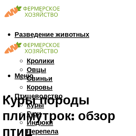
Разведение животных
Козы
Кони
Кролики
Овцы
Меню
Свиньи
Коровы
Птицеводство
Куры породы
Куры
плимутрок: обзор
Гуси
Индюки
птиц
Перепела