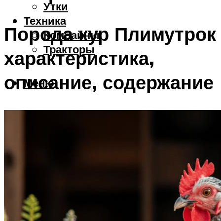
Утки
Техника
Порода кур Плимутрок
Комбайны
Тракторы
характеристика,
описание, содержание
Меню