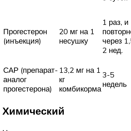
1 раз, и
Прогестерон
20 мг на 1
повторн
(инъекция)
несушку
через 1,
2 нед.
САР (препарат-
13,2 мг на 1
3-5
аналог
кг
недель
прогестерона)
комбикорма
Химический