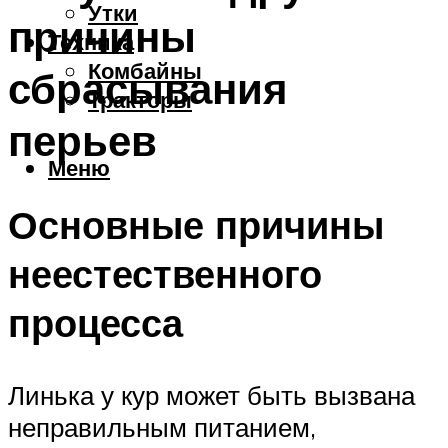
Утки
причины
Техника
Комбайны
сбрасывания
Тракторы
перьев
Меню
Основные причины
неестественного
процесса
Линька у кур может быть вызвана
неправильным питанием,