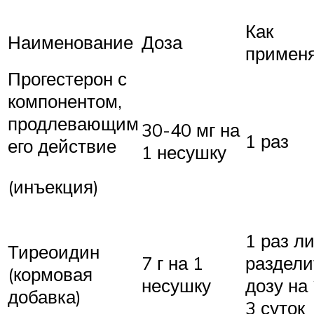
Как
Наименование
Доза
примен
Прогестерон с
компонентом,
продлевающим
30-40 мг на
1 раз
его действие
1 несушку
(инъекция)
1 раз л
Тиреоидин
7 г на 1
раздели
(кормовая
несушку
дозу на 
добавка)
3 суток