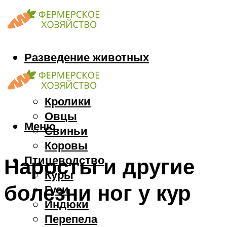
Разведение животных
Козы
Кони
Кролики
Овцы
Меню
Свиньи
Коровы
Птицеводство
Наросты и другие
Куры
болезни ног у кур
Гуси
Индюки
Перепела