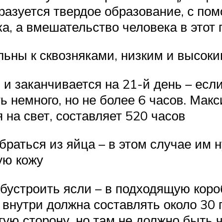
разуется твердое образование, с по
ка, а вмешательство человека в этот
ьны к сквозняками, низким и высок
и заканчивается на 21-й день – если 
 немного, но не более 6 часов. Макс
на свет, составляет 520 часов
аться из яйца – в этом случае им н
ую кожу
устроить ясли – в подходящую короб
 внутри должна составлять около 30 
угую сторону, но там не должно быть 