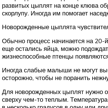
развитых цыплят на конце клюва об
скорлупу. Иногда им помогает насед
Новорожденные цыплята чувствител
Обычно процесс начинается на 20-й 
еще остались яйца, можно подождать
жизнеспособные птенцы появляются 
Иногда слабые малыши не могут выбр
осторожно, чтобы не поранить нежн
Для новорожденных цыплят нужно об
сверху чем-то теплым. Температура
в несколько градусов в одну или др