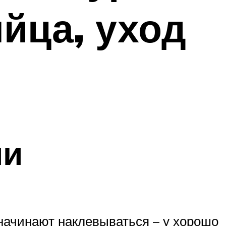
йца, уход
ми
 начинают наклевываться – у хорошо