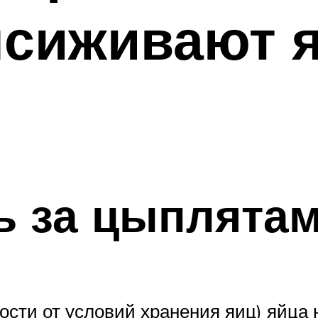
сиживают я
ь за цыплята
мости от условий хранения яиц) яйца