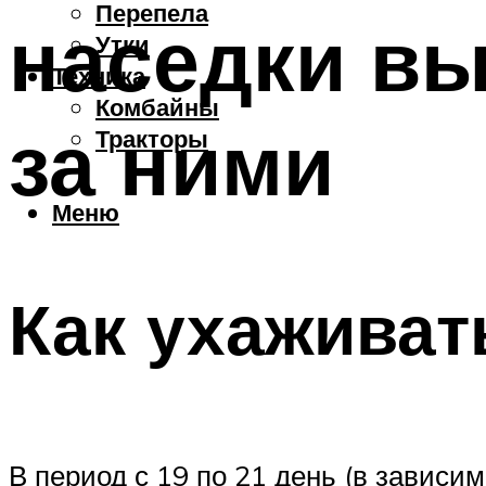
Перепела
наседки вы
Утки
Техника
Комбайны
за ними
Тракторы
Меню
Как ухаживат
В период с 19 по 21 день (в зависи