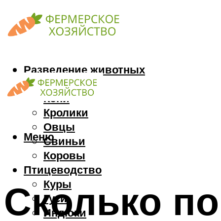
Разведение животных
Козы
Кони
Кролики
Овцы
Меню
Свиньи
Коровы
Птицеводство
Куры
Сколько по
Гуси
Индюки