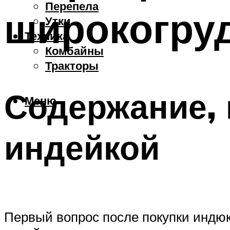
Перепела
широкогру
Утки
Техника
Комбайны
Тракторы
Содержание, 
Меню
индейкой
Первый вопрос после покупки индюк