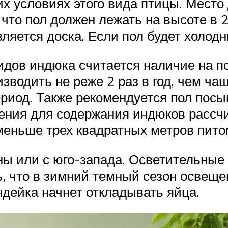
х условиях этого вида птицы. Место
 что пол должен лежать на высоте в
яется доска. Если пол будет холодны
идов индюка считается наличие на п
зводить не реже 2 раз в год, чем ча
риод. Также рекомендуется пол посы
ния для содержания индюков рассчи
меньше трех квадратных метров пито
ны или с юго-запада. Осветительные
ь, что в зимний темный сезон освеще
индейка начнет откладывать яйца.