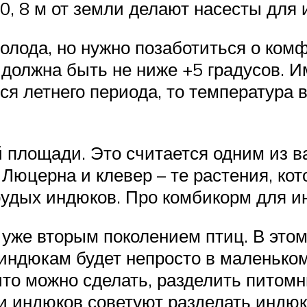
0, 8 м от земли делают насесты для
лода, но нужно позаботиться о ком
 должна быть не ниже +5 градусов. 
тся летнего периода, то температура 
 площади. Это считается одним из в
Люцерна и клевер – те растения, кот
удых индюков. Про комбикорм для ин
 уже вторым поколением птиц. В это
индюкам будет непросто в маленько
то можно сделать, разделить питомн
и индюков советуют разделать индюко