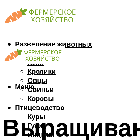
Разведение животных
Козы
Кони
Кролики
Овцы
Меню
Свиньи
Коровы
Птицеводство
Куры
Выращиван
Гуси
Индюки