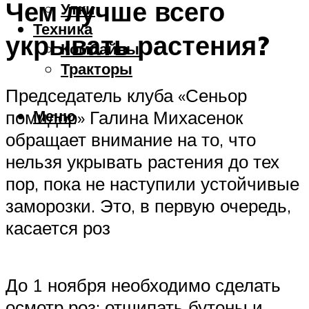
Чем лучше всего
Утки
Техника
укрывать растения?
Комбайны
Тракторы
Председатель клуба «Сеньор
Меню
помидор» Галина Михасенок
обращает внимание на то, что
нельзя укрывать растения до тех
пор, пока не наступили устойчивые
заморозки. Это, в первую очередь,
касается роз
До 1 ноября необходимо сделать
осмотр роз: отщипать бутоны и