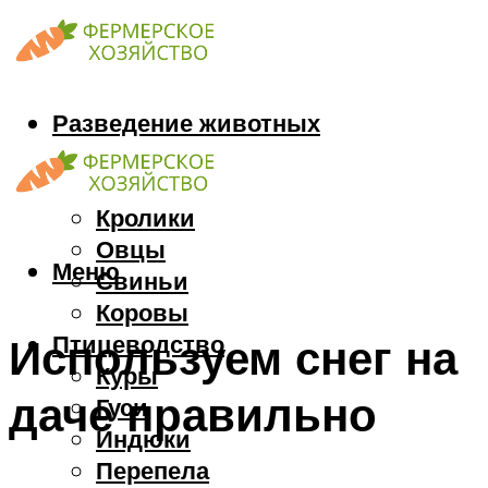
Разведение животных
Козы
Кони
Кролики
Овцы
Меню
Свиньи
Коровы
Птицеводство
Используем снег на
Куры
даче правильно
Гуси
Индюки
Перепела