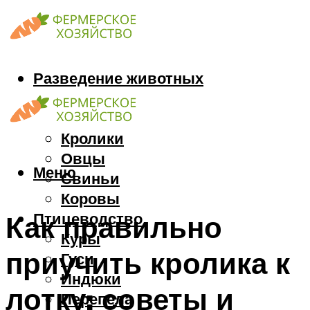
Разведение животных
Козы
Кони
Кролики
Овцы
Меню
Свиньи
Коровы
Птицеводство
Как правильно
Куры
приучить кролика к
Гуси
Индюки
лотку: советы и
Перепела