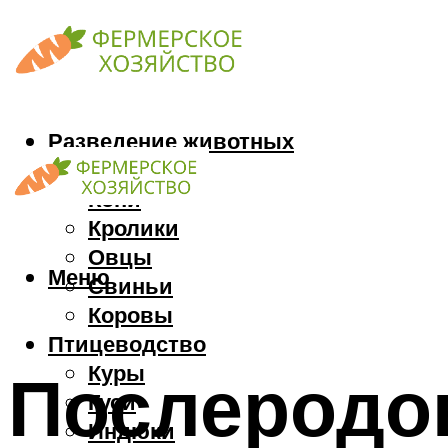
Разведение животных
Козы
Кони
Кролики
Овцы
Меню
Свиньи
Коровы
Птицеводство
Куры
Послеродо
Гуси
Индюки