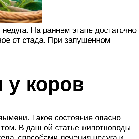
 недуга. На раннем этапе достаточно
ное от стада. При запущенном
 у коров
вымени. Такое состояние опасно
том. В данной статье животноводы
ела, способами лечения недуга и