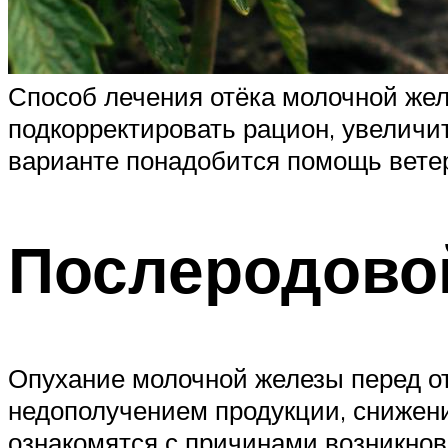
Способ лечения отёка молочной желе
подкорректировать рацион, увеличи
варианте понадобится помощь вете
Послеродовой
Опухание молочной железы перед от
недополучением продукции, снижени
ознакомятся с причинами возникнов