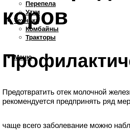
Перепела
коров
Утки
Техника
Комбайны
Тракторы
Профилактич
Меню
Предотвратить отек молочной желез
рекомендуется предпринять ряд мер,
чаще всего заболевание можно набл