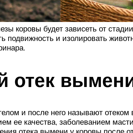
зы коровы будет зависеть от стадии
ть подвижность и изолировать живот
ринара.
 отек вымени
елом и после него называют отеком 
ем ее качества, заболеванием масти
ения отека вымени у коровы после от