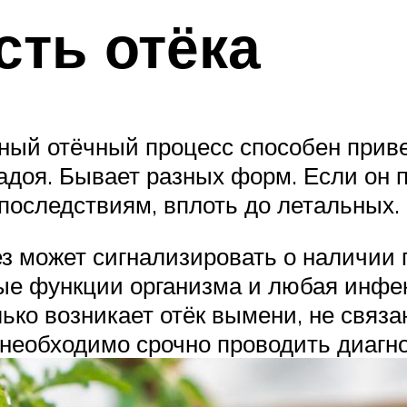
сть отёка
ный отёчный процесс способен привес
адоя. Бывает разных форм. Если он п
последствиям, вплоть до летальных.
з может сигнализировать о наличии п
ные функции организма и любая инфе
лько возникает отёк вымени, не связ
необходимо срочно проводить диагно