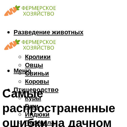
Разведение животных
Козы
Кони
Кролики
Овцы
Меню
Свиньи
Коровы
Птицеводство
Самые
Куры
распространенные
Гуси
Индюки
ошибки на дачном
Перепела