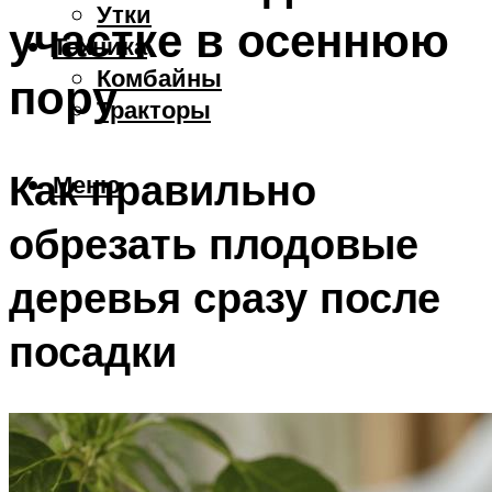
Утки
участке в осеннюю
Техника
Комбайны
пору
Тракторы
Как правильно
Меню
обрезать плодовые
деревья сразу после
посадки