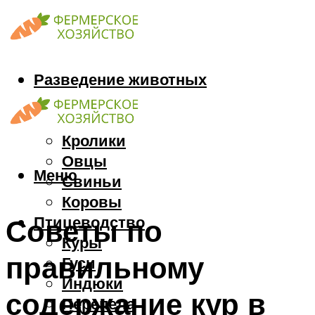
Разведение животных
Козы
Кони
Кролики
Овцы
Меню
Свиньи
Коровы
Птицеводство
Советы по
Куры
правильному
Гуси
Индюки
содержание кур в
Перепела