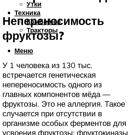
Утки
Техника
Непереносимость
Комбайны
Тракторы
фруктозы?
Меню
У 1 человека из 130 тыс.
встречается генетическая
непереносимость одного из
главных компонентов мёда —
фруктозы. Это не аллергия. Такое
случается при отсутствии в
организме особых ферментов для
усвоения фруктозы: фруктокиназы