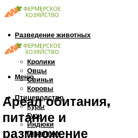
Разведение животных
Козы
Кони
Кролики
Овцы
Меню
Свиньи
Коровы
Птицеводство
Ареал обитания,
Куры
питание и
Гуси
Индюки
размножение
Перепела