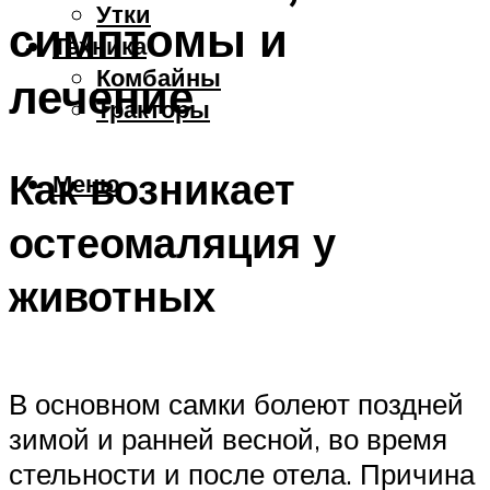
Утки
симптомы и
Техника
Комбайны
лечение
Тракторы
Как возникает
Меню
остеомаляция у
животных
В основном самки болеют поздней
зимой и ранней весной, во время
стельности и после отела. Причина