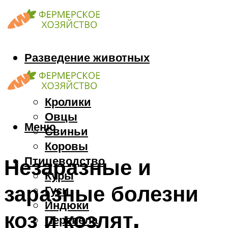
Разведение животных
Козы
Кони
Кролики
Овцы
Меню
Свиньи
Коровы
Птицеводство
Незаразные и
Куры
заразные болезни
Гуси
Индюки
коз и козлят,
Перепела