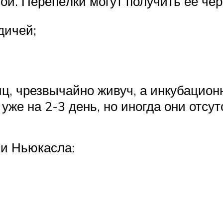
й. Перепёлки могут получить её чер
дичей;
, чрезвычайно живуч, а инкубационны
же на 2-3 день, но иногда они отсут
и Ньюкасла: