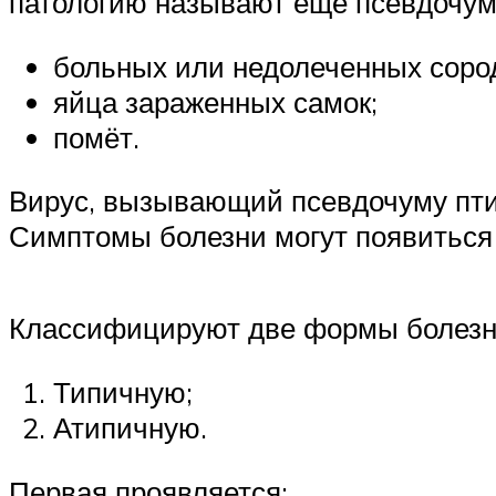
патологию называют ещё псевдочумо
больных или недолеченных соро
яйца зараженных самок;
помёт.
Вирус, вызывающий псевдочуму птиц
Симптомы болезни могут появиться у
Классифицируют две формы болезн
Типичную;
Атипичную.
Первая проявляется: