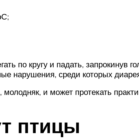
оС;
ть по кругу и падать, запрокинув го
е нарушения, среди которых диарея 
, молодняк, и может протекать практ
ут птицы