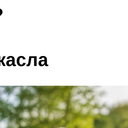
?
касла