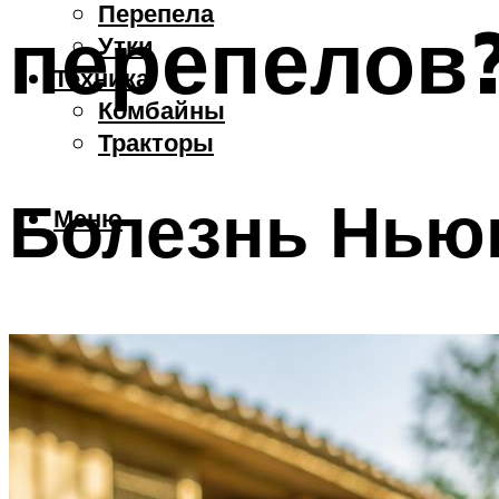
Перепела
перепелов
Утки
Техника
Комбайны
Тракторы
Болезнь Нью
Меню