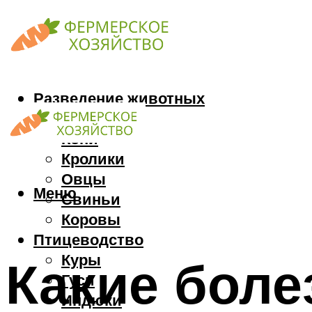
Разведение животных
Козы
Кони
Кролики
Овцы
Меню
Свиньи
Коровы
Птицеводство
Куры
Какие боле
Гуси
Индюки