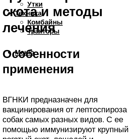
Утки
скота и методы
Техника
Комбайны
лечения
Тракторы
Особенности
Меню
применения
ВГНКИ предназначен для
вакцинирования от лептоспироза
собак самых разных видов. С ее
помощью иммунизируют крупный
рогатый скот, лошадей и