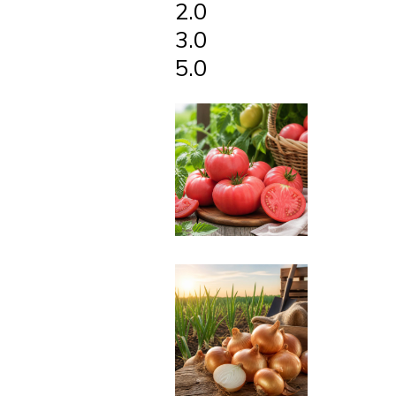
2.0
3.0
5.0