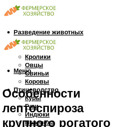
Разведение животных
Козы
Кони
Кролики
Овцы
Меню
Свиньи
Коровы
Птицеводство
Особенности
Куры
лептоспироза
Гуси
Индюки
крупного рогатого
Перепела