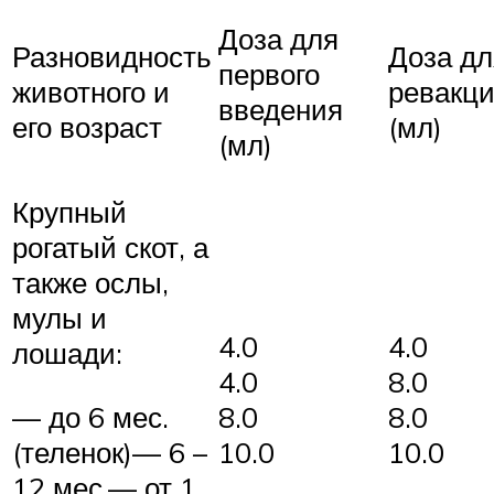
Доза для
Разновидность
Доза дл
первого
животного и
ревакц
введения
его возраст
(мл)
(мл)
Крупный
рогатый скот, а
также ослы,
мулы и
4.0
4.0
лошади:
4.0
8.0
— до 6 мес.
8.0
8.0
(теленок)— 6 –
10.0
10.0
12 мес.— от 1