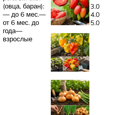
(овца, баран):
3.0
— до 6 мес.—
4.0
от 6 мес. до
5.0
года—
взрослые