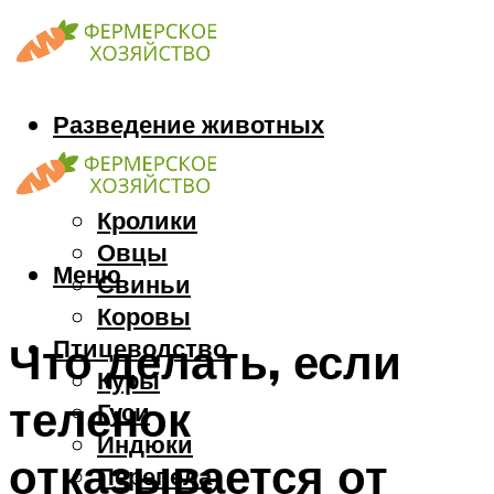
Разведение животных
Козы
Кони
Кролики
Овцы
Меню
Свиньи
Коровы
Птицеводство
Что делать, если
Куры
теленок
Гуси
Индюки
отказывается от
Перепела