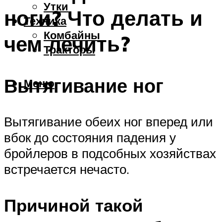
Утки
ноги? Что делать и
Техника
Комбайны
чем лечить?
Тракторы
Вытягивание ног
Меню
Вытягивание обеих ног вперед или
вбок до состояния падения у
бройлеров в подсобных хозяйствах
встречается нечасто.
Причиной такой