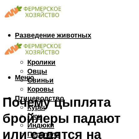
Разведение животных
Козы
Кони
Кролики
Овцы
Меню
Свиньи
Коровы
Птицеводство
Почему цыплята
Куры
бройлеры падают
Гуси
Индюки
или садятся на
Перепела