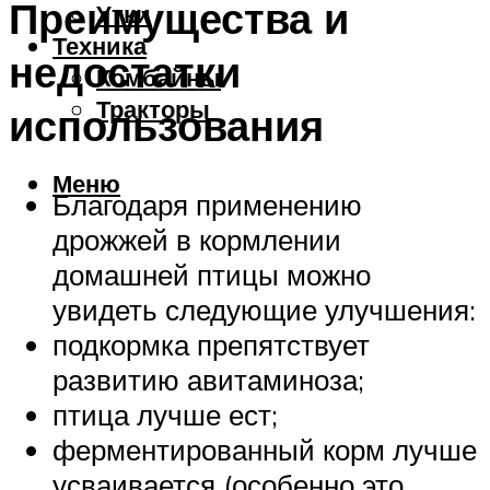
Преимущества и
Утки
Техника
недостатки
Комбайны
Тракторы
использования
Меню
Благодаря применению
дрожжей в кормлении
домашней птицы можно
увидеть следующие улучшения:
подкормка препятствует
развитию авитаминоза;
птица лучше ест;
ферментированный корм лучше
усваивается (особенно это