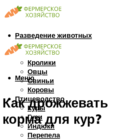
Разведение животных
Козы
Кони
Кролики
Овцы
Меню
Свиньи
Коровы
Птицеводство
Как дрожжевать
Куры
корма для кур?
Гуси
Индюки
Перепела