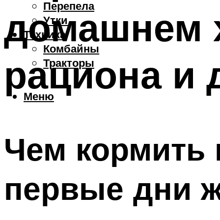
Перепела
домашнем х
Утки
Техника
Комбайны
рациона и 
Тракторы
Меню
Чем кормить 
первые дни 