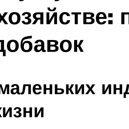
озяйстве: 
добавок
маленьких ин
жизни