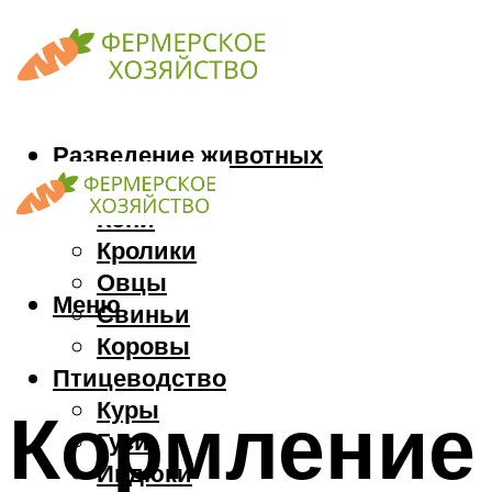
Разведение животных
Козы
Кони
Кролики
Овцы
Меню
Свиньи
Коровы
Птицеводство
Куры
Кормление 
Гуси
Индюки