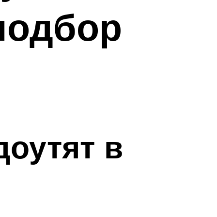
подбор
доутят в