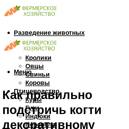
Разведение животных
Козы
Кони
Кролики
Овцы
Меню
Свиньи
Коровы
Птицеводство
Как правильно
Куры
подстричь когти
Гуси
Индюки
декоративному
Перепела