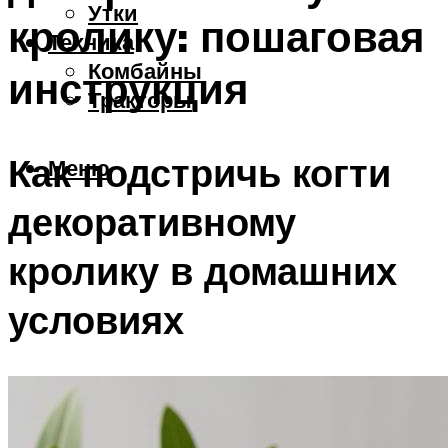
Утки
кролику: пошаговая
Техника
Комбайны
инструкция
Тракторы
Как подстричь когти
Меню
декоративному
кролику в домашних
условиях