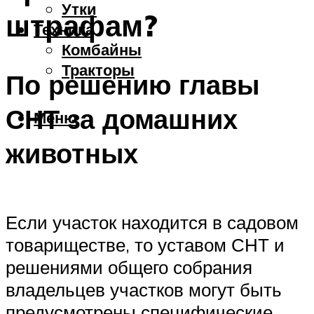
Утки
штрафам?
Техника
Комбайны
Тракторы
По решению главы
СНТ за домашних
Меню
животных
Если участок находится в садовом
товариществе, то уставом СНТ и
решениями общего собрания
владельцев участков могут быть
предусмотрены специфические