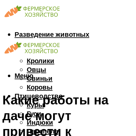
Разведение животных
Козы
Кони
Кролики
Овцы
Меню
Свиньи
Коровы
Птицеводство
Какие работы на
Куры
даче могут
Гуси
Индюки
привести к
Перепела