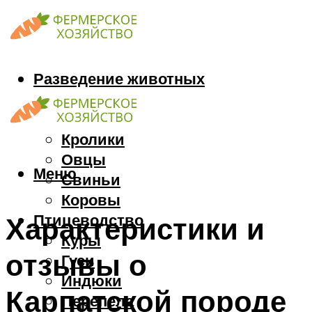
Разведение животных
Козы
Кони
Кролики
Овцы
Меню
Свиньи
Коровы
Птицеводство
Характеристики и
Куры
отзывы о
Гуси
Индюки
Карпатской породе
Перепела