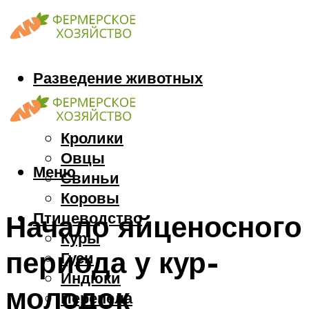
Разведение животных
Козы
Кони
Кролики
Овцы
Меню
Свиньи
Коровы
Птицеводство
Начало яйценосного
Куры
периода у кур-
Гуси
Индюки
молодок
Перепела