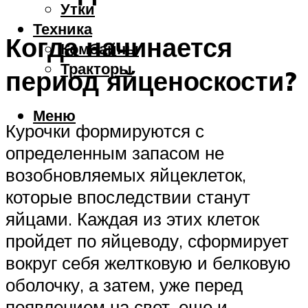
Утки
Техника
Когда начинается
Комбайны
Тракторы
период яйценоскости?
Меню
Курочки формируются с
определенным запасом не
возобновляемых яйцеклеток,
которые впоследствии станут
яйцами. Каждая из этих клеток
пройдет по яйцеводу, сформирует
вокруг себя желтковую и белковую
оболочку, а затем, уже перед
появлением на свет, еще и