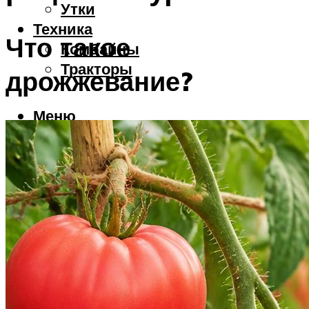
Утки
Техника
Что такое
Комбайны
Тракторы
дрожжевание?
Меню