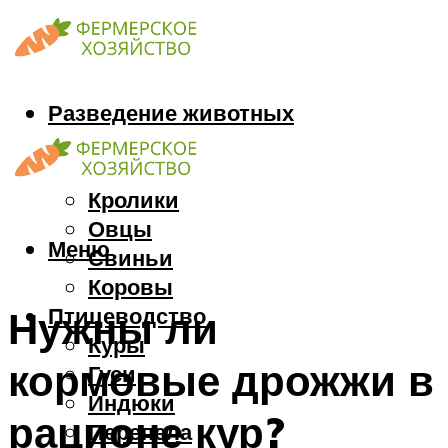
Разведение животных
Козы
Кони
Кролики
Овцы
Меню
Свиньи
Коровы
Птицеводство
Нужны ли
Куры
кормовые дрожжи в
Гуси
Индюки
рационе кур?
Перепела