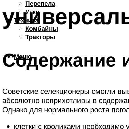
Перепела
универсал
Утки
Техника
Комбайны
Тракторы
Содержание и
Меню
Советские селекционеры смогли выв
абсолютно неприхотливы в содержа
Однако для нормального роста пого
клетки с кроликами необходимо 