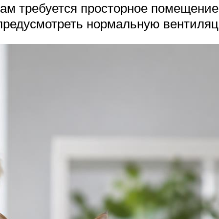
икам требуется просторное помещение
т предусмотреть нормальную вентиля