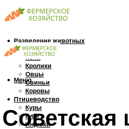
Разведение животных
Козы
Кони
Кролики
Овцы
Меню
Свиньи
Коровы
Птицеводство
Куры
Советская 
Гуси
Индюки