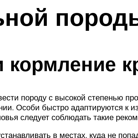
ьной пород
 кормление к
ести породу с высокой степенью про
нии. Особи быстро адаптируются к и
ловья следует соблюдать такие реко
устанавливать в местах, куда не поп