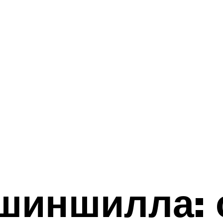
шиншилла: 