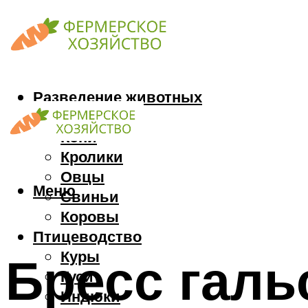
Разведение животных
Козы
Кони
Кролики
Овцы
Меню
Свиньи
Коровы
Птицеводство
Куры
Бресс галь
Гуси
Индюки