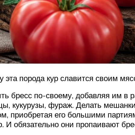
у эта порода кур славится своим мяс
ть бресс по-своему, добавляя им в р
ы, кукурузы, фураж. Делать мешанки
м, приобретая его большими партия
р. И обязательно они пропаивают бр