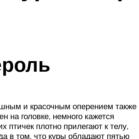
ероль
пышным и красочным оперением также
н на головке, немного кажется
х птичек плотно прилегают к телу,
да в том, что куры обладают пятью