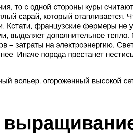
ия, то с одной стороны куры считаю
лый сарай, который отапливается. Ч
и. Кстати, французские фермеры не у
, выделяет дополнительное тепло. 
ов – затраты на электроэнергию. Све
имнее. Иначе порода престанет нестис
й вольер, огороженный высокой сетк
и выращивани