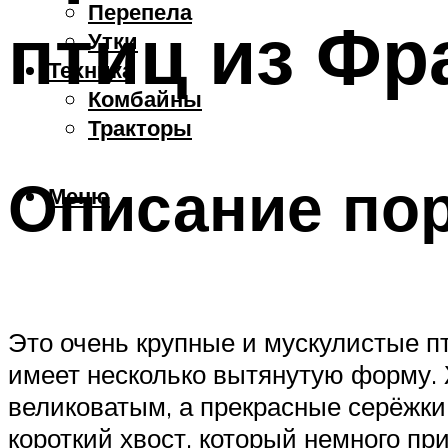
Перепела
птиц из Фр
Утки
Техника
Комбайны
Тракторы
Описание по
Меню
Это очень крупные и мускулистые п
имеет несколько вытянутую форму. 
великоватым, а прекрасные серёжки 
короткий хвост, который немного пр