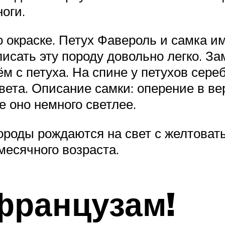
оги.
 окраске. Петух Фавероль и самка им
сать эту породу довольно легко. За
м с петуха. На спине у петухов сере
 цвета. Описание самки: оперение в в
ке оно немного светлее.
породы рождаются на свет с желтова
месячного возраста.
французам!