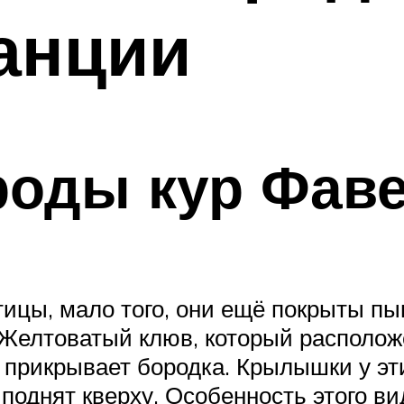
анции
роды кур Фав
тицы, мало того, они ещё покрыты 
Желтоватый клюв, который расположе
прикрывает бородка. Крылышки у эти
иподнят кверху. Особенность этого ви