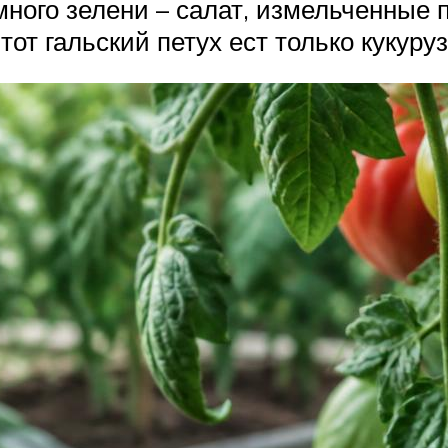
много зелени – салат, измельченные п
от гальский петух ест только кукуруз