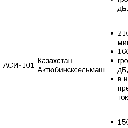
дБ
21
ми
160
Казахстан,
гр
АСИ-101
Актюбинсксельмаш
дБ
в 
пр
ток
15