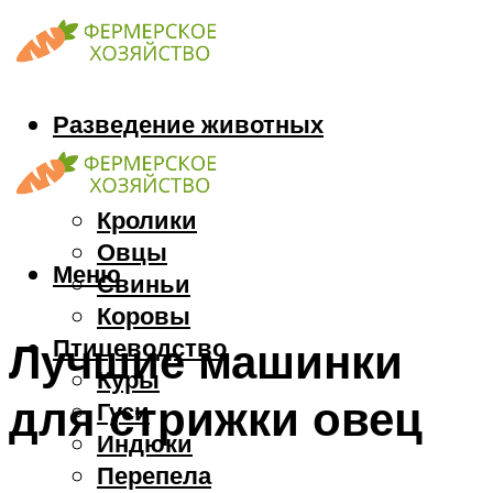
Разведение животных
Козы
Кони
Кролики
Овцы
Меню
Свиньи
Коровы
Птицеводство
Лучшие машинки
Куры
для стрижки овец
Гуси
Индюки
Перепела