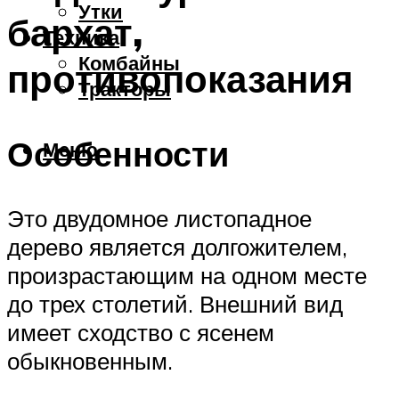
Утки
бархат,
Техника
Комбайны
противопоказания
Тракторы
Особенности
Меню
Это двудомное листопадное
дерево является долгожителем,
произрастающим на одном месте
до трех столетий. Внешний вид
имеет сходство с ясенем
обыкновенным.