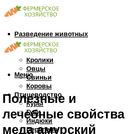
Разведение животных
Козы
Кони
Кролики
Овцы
Меню
Свиньи
Коровы
Птицеводство
Полезные и
Куры
лечебные свойства
Гуси
Индюки
меда амурский
Перепела