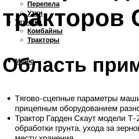
Перепела
тракторов 
Утки
Техника
Комбайны
Тракторы
Область при
Меню
Тягово-сцепные параметры маши
прицепным оборудованием разно
Трактор Гарден Скаут модели Т-2
обработки грунта, ухода за зерн
месту хранения.