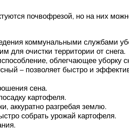
ктуются почвофрезой, но на них мож
ведения коммунальными службами убо
м для очистки территории от снега.
способление, облегчающее уборку сн
усный – позволяет быстро и эффекти
рошения сена.
посадку картофеля.
ки, аккуратно разгребая землю.
ыстро собрать урожай картофеля.
ания.