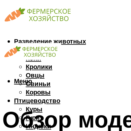
Разведение животных
Козы
Кони
Кролики
Овцы
Меню
Свиньи
Коровы
Птицеводство
Куры
Обзор моде
Гуси
Индюки