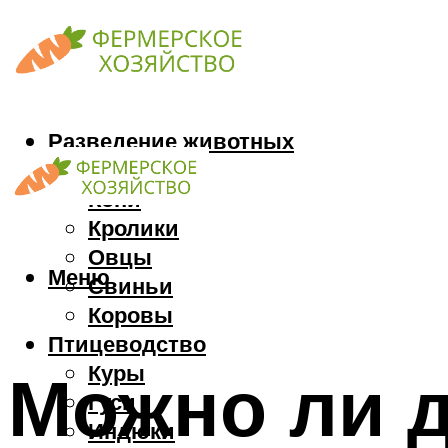
Разведение животных
Козы
Кони
Кролики
Овцы
Меню
Свиньи
Коровы
Птицеводство
Куры
Можно ли д
Гуси
Индюки