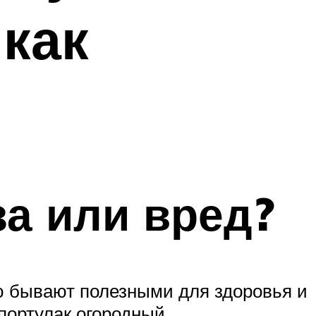
как
ь
а или вред?
ую бывают полезными для здоровья и
портулак огородный.