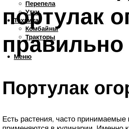
Перепела
портулак о
Утки
Техника
Комбайны
правильно
Тракторы
Меню
Портулак ого
Есть растения, часто принимаемые 
применяются в кулинарии. Именно к 