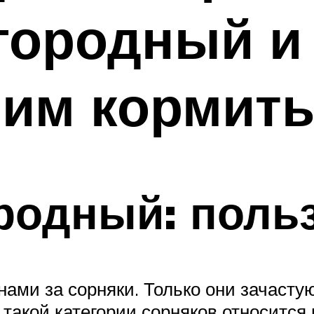
городный и 
 им кормит
родный: польз
нами за сорняки. Только они зачаст
такой категории сорняков относится 