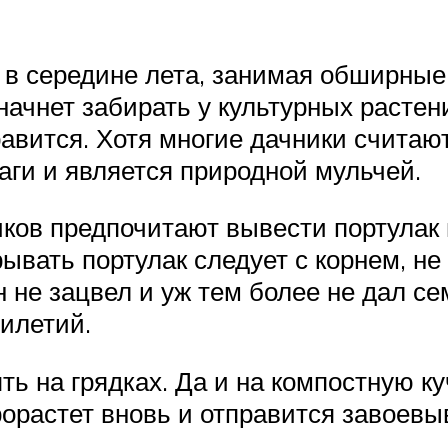
х в середине лета, занимая обширные
 начнет забирать у культурных расте
равится. Хотя многие дачники считают
аги и является природной мульчей.
ков предпочитают вывести портулак н
ырывать портулак следует с корнем, н
 не зацвел и уж тем более не дал се
тилетий.
ь на грядках. Да и на компостную ку
рорастет вновь и отправится завоевы