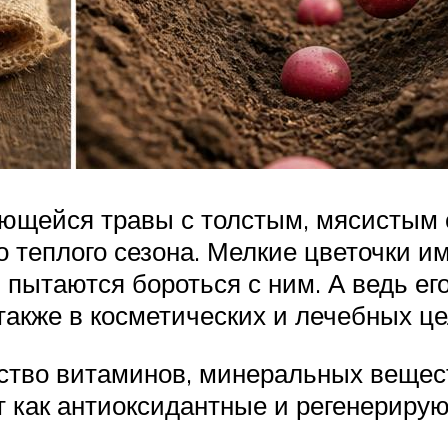
лющейся травы с толстым, мясистым 
о теплого сезона. Мелкие цветочки 
, пытаются бороться с ним. А ведь е
также в косметических и лечебных це
ство витаминов, минеральных вещест
т как антиоксидантные и регенериру