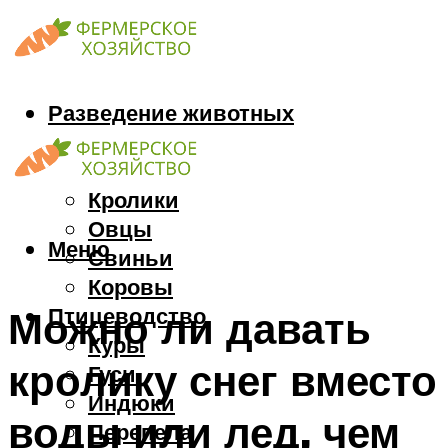
Разведение животных
Козы
Кони
Кролики
Овцы
Меню
Свиньи
Коровы
Птицеводство
Можно ли давать
Куры
кролику снег вместо
Гуси
Индюки
воды или лед, чем
Перепела