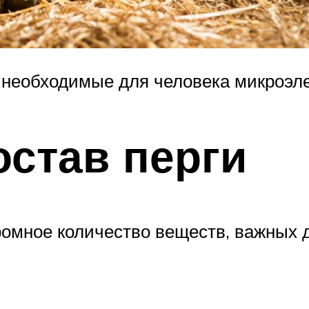
е необходимые для человека микроэ
остав перги
ромное количество веществ, важных 