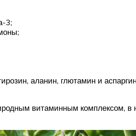
-3;
моны;
ирозин, аланин, глютамин и аспаргин,
иродным витаминным комплексом, в 