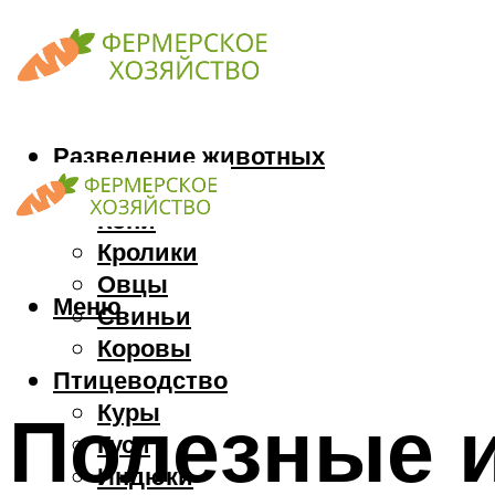
Разведение животных
Козы
Кони
Кролики
Овцы
Меню
Свиньи
Коровы
Птицеводство
Куры
Полезные и
Гуси
Индюки