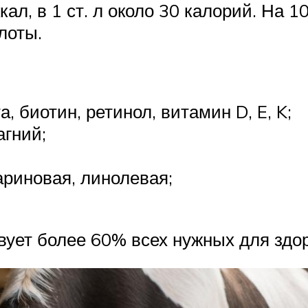
ал, в 1 ст. л около 30 калорий. На 10
лоты.
 биотин, ретинол, витамин D, E, K;
агний;
ариновая, линолевая;
твует более 60% всех нужных для здо