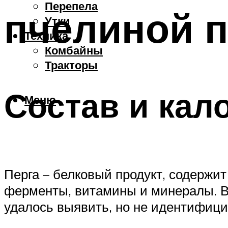
Перепела
пчелиной п
Утки
Техника
Комбайны
Тракторы
Состав и кал
Меню
Перга – белковый продукт, содержи
ферменты, витамины и минералы. В 
удалось выявить, но не идентифици