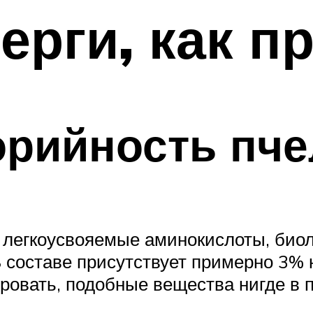
ерги, как п
орийность пче
т легкоусвояемые аминокислоты, био
составе присутствует примерно 3% 
ровать, подобные вещества нигде в 