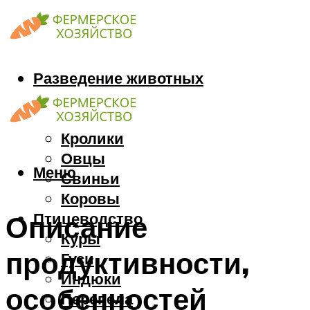
Разведение животных
Козы
Кони
Кролики
Овцы
Меню
Свиньи
Коровы
Птицеводство
Описание
Куры
продуктивности,
Гуси
Индюки
особенностей
Перепела