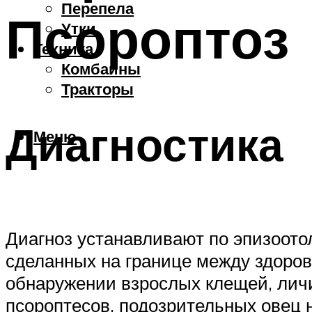
Перепела
Псороптоз
Утки
Техника
Комбайны
Тракторы
Диагностика
Меню
Диагноз устанавливают по эпизоото
сделанных на границе между здоров
обнаружении взрослых клещей, лич
псороптесов, подозрительных овец