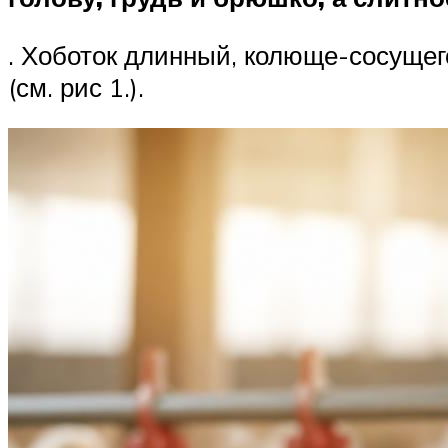
. Хоботок длинный, колюще-сосущег
(см. рис 1.).