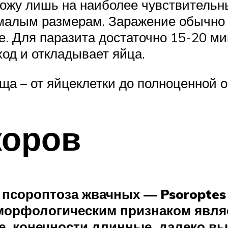
кожу лишь на наиболее чувствительн
м малым размерам. Заражение обычно
. Для паразита достаточно 15-20 мин
ход и откладывает яйца.
ща – от яйцеклетки до полноценной о
коров
псороптоза жвачных — Psoroptes b
морфологическим признаком являет
ое, конечности длинные, далеко в