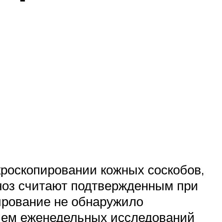
кроскопировании кожных соскобов,
гноз считают подтвержденным при
ирование не обнаружило
нием еженедельных исследований