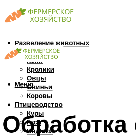
Разведение животных
Козы
Кони
Кролики
Овцы
Меню
Свиньи
Коровы
Птицеводство
Куры
Обработка 
Гуси
Индюки