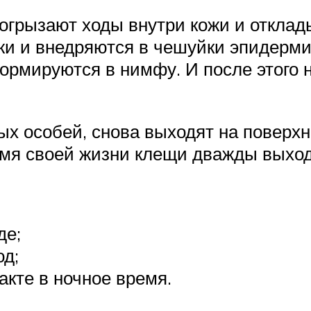
рогрызают ходы внутри кожи и откла
жи и внедряются в чешуйки эпидерми
формируются в нимфу. И после этого
ых особей, снова выходят на поверх
емя своей жизни клещи дважды выход
де;
д;
акте в ночное время.