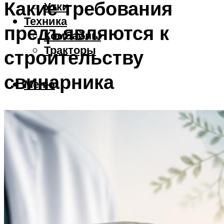
Какие требования
Утки
Техника
предъявляются к
Комбайны
Тракторы
строительству
свинарника
Меню