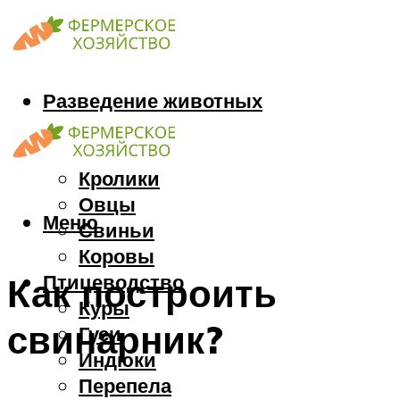
Разведение животных
Козы
Кони
Кролики
Овцы
Меню
Свиньи
Коровы
Птицеводство
Как построить
Куры
свинарник?
Гуси
Индюки
Перепела