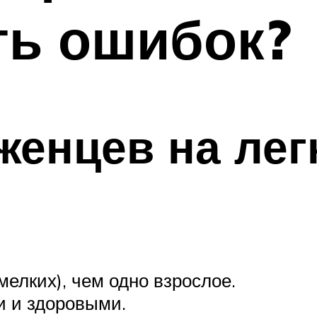
ть ошибок?
женцев на ле
елких), чем одно взрослое.
 и здоровыми.