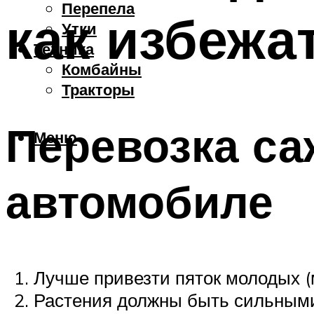
Перепела
как избежа
Утки
Техника
Комбайны
Тракторы
Перевозка са
Меню
автомобиле
Лучше привезти пяток молодых (м
Растения должны быть сильными