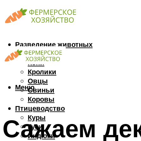
Разведение животных
Козы
Кони
Кролики
Овцы
Меню
Свиньи
Коровы
Птицеводство
Куры
Сажаем дек
Гуси
Индюки