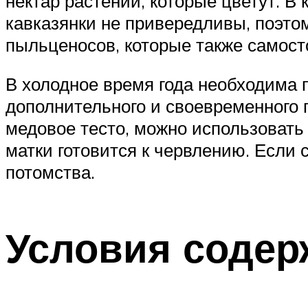
нектар растений, которые цветут. В
кавказянки не привередливы, поэто
пыльценосов, которые также самосто
В холодное время года необходима п
дополнительного и своевременного 
медовое тесто, можно использовать
матки готовится к червлению. Если 
потомства.
Условия содер