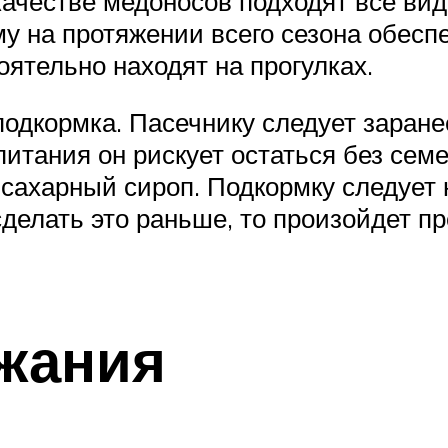
 качестве медоносов подходят все вид
му на протяжении всего сезона обес
ятельно находят на прогулках.
одкормка. Пасечнику следует заранее 
питания он рискует остаться без сем
 сахарный сироп. Подкормку следует 
сделать это раньше, то произойдет 
жания