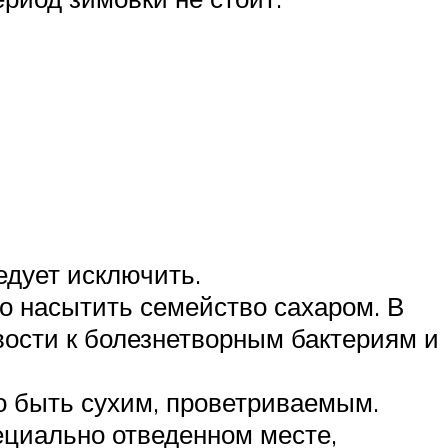
едует исключить.
го насытить семейство сахаром. В
ости к болезнетворным бактериям и
о быть сухим, проветриваемым.
ециально отведенном месте,