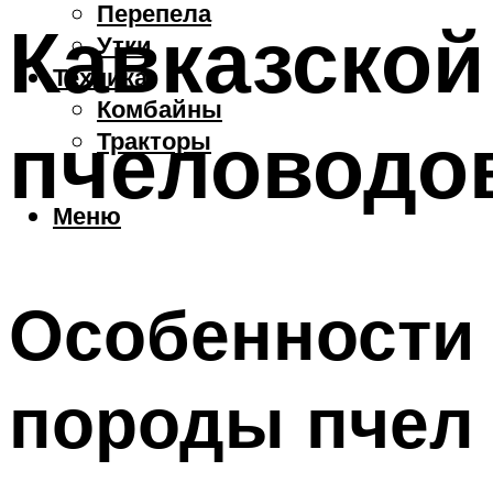
Перепела
Кавказской
Утки
Техника
Комбайны
пчеловодо
Тракторы
Меню
Особенности 
породы пчел