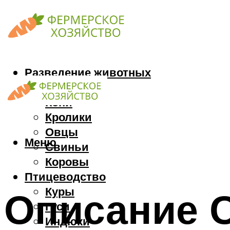
Разведение животных
Козы
Кони
Кролики
Овцы
Меню
Свиньи
Коровы
Птицеводство
Куры
Описание 
Гуси
Индюки