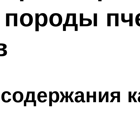
 породы пч
в
содержания к