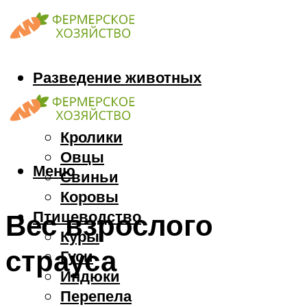
Разведение животных
Козы
Кони
Кролики
Овцы
Меню
Свиньи
Коровы
Птицеводство
Вес взрослого
Куры
страуса
Гуси
Индюки
Перепела