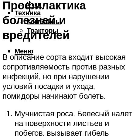
Профилактика
Утки
Техника
болезней и
Комбайны
Тракторы
вредителей
Меню
В описание сорта входит высокая
сопротивляемость против разных
инфекций, но при нарушении
условий посадки и ухода,
помидоры начинают болеть.
Мучнистая роса. Белесый налет
на поверхности листьев и
побегов, вызывает гибель