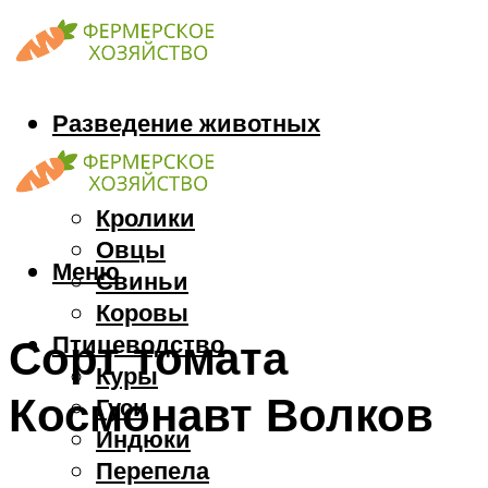
Разведение животных
Козы
Кони
Кролики
Овцы
Меню
Свиньи
Коровы
Птицеводство
Сорт томата
Куры
Космонавт Волков
Гуси
Индюки
Перепела