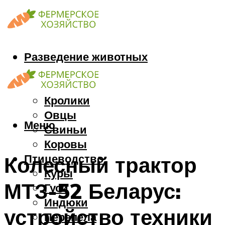
Разведение животных
Козы
Кони
Кролики
Овцы
Меню
Свиньи
Коровы
Птицеводство
Колесный трактор
Куры
МТЗ-52 Беларус:
Гуси
Индюки
устройство техники
Перепела