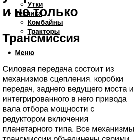
Утки
и не только
Техника
Комбайны
Тракторы
Трансмиссия
Меню
Силовая передача состоит из
механизмов сцепления, коробки
передач, заднего ведущего моста и
интегрированного в него привода
вала отбора мощности с
редуктором включения
планетарного типа. Все механизмы
трансмиссии объединены своими