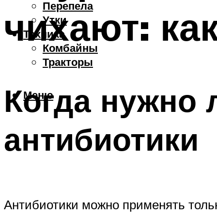
Перепела
чихают: ка
Утки
Техника
Комбайны
Тракторы
Когда нужно 
Меню
антибиотики
Антибиотики можно применять тольк