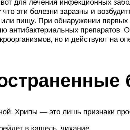
а вот для лечения инфекционных заб
у что эти болезни заразны и возбуди
у или пищу. При обнаружении первых
ю антибактериальных препаратов. О
роорганизмов, но и действуют на о
остраненные 
иной. Хрипы — это лишь признаки про
рейдет в кашель, чихание.