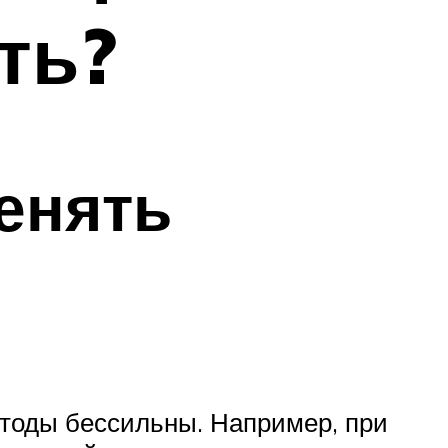
ть?
енять
етоды бессильны. Например, при