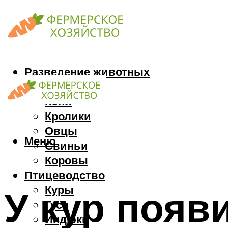
Разведение животных
Козы
Кони
Кролики
Овцы
Меню
Свиньи
Коровы
Птицеводство
Куры
У кур появ
Гуси
Индюки