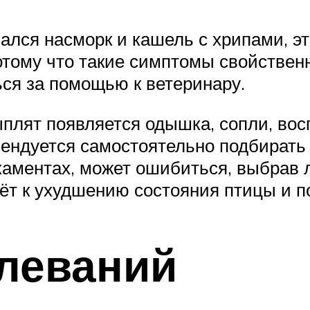
ался насморк и кашель с хрипами, эт
потому что такие симптомы свойстве
ься за помощью к ветеринару.
цыплят появляется одышка, сопли, во
ендуется самостоятельно подбирать 
аментах, может ошибиться, выбрав л
дёт к ухудшению состояния птицы и п
леваний