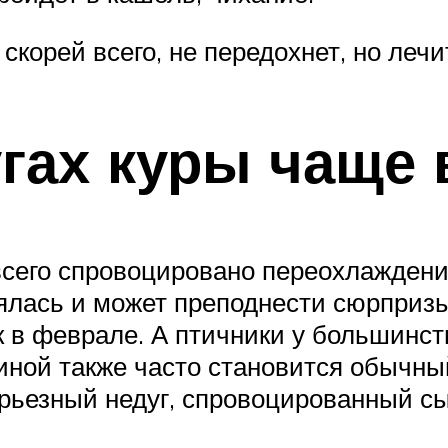
скорей всего, не передохнет, но лечи
гах куры чаще 
сего спровоцировано переохлаждени
оялась и может преподнести сюрпризы
к в феврале. А птичники у большинст
иной также часто становится обычный
рьезный недуг, спровоцированный с