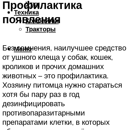
Профилактика
Утки
Техника
появления
Комбайны
Тракторы
Без сомнения, наилучшее средство
Меню
от ушного клеща у собак, кошек,
кроликов и прочих домашних
животных – это профилактика.
Хозяину питомца нужно стараться
хотя бы пару раз в год
дезинфицировать
противопаразитарными
препаратами клетки, в которых