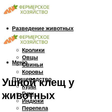
Разведение животных
Козы
Кони
Кролики
Овцы
Меню
Свиньи
Коровы
Птицеводство
Ушной клещ у
Куры
животных
Гуси
Индюки
Перепела