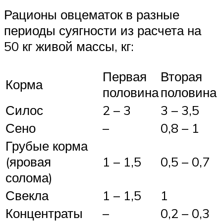
Рационы овцематок в разные
периоды суягности из расчета на
50 кг живой массы, кг:
Первая
Вторая
Корма
половина
половина
Силос
2 – 3
3 – 3,5
Сено
–
0,8 – 1
Грубые корма
(яровая
1 – 1,5
0,5 – 0,7
солома)
Свекла
1 – 1,5
1
Концентраты
–
0,2 – 0,3