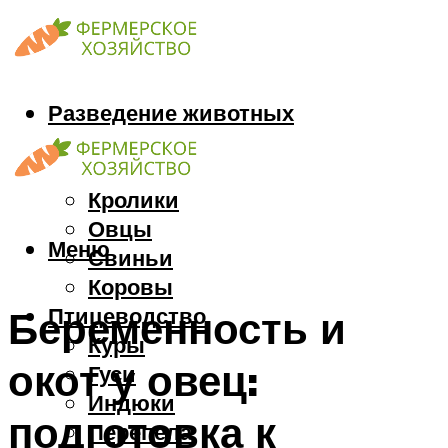
Разведение животных
Козы
Кони
Кролики
Овцы
Меню
Свиньи
Коровы
Птицеводство
Беременность и
Куры
окот у овец:
Гуси
Индюки
подготовка к
Перепела