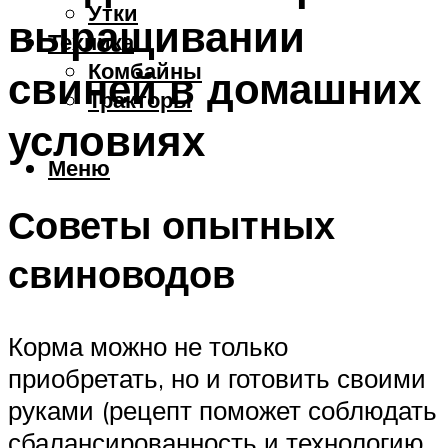
Утки
выращивании
Техника
Комбайны
свиней в домашних
Тракторы
условиях
Меню
Советы опытных
свиноводов
Корма можно не только
приобретать, но и готовить своими
руками (рецепт поможет соблюдать
сбалансированность и технологию