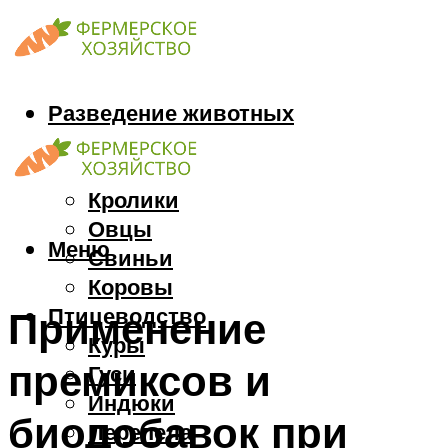
Разведение животных
Козы
Кони
Кролики
Овцы
Меню
Свиньи
Коровы
Птицеводство
Применение
Куры
премиксов и
Гуси
Индюки
биодобавок при
Перепела